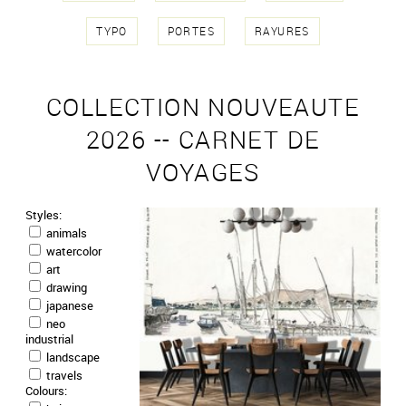
TYPO
PORTES
RAYURES
COLLECTION NOUVEAUTE
2026 -- CARNET DE
VOYAGES
Styles:
animals
watercolor
art
drawing
japanese
neo
industrial
landscape
travels
Colours:
CROISIÈRE SUR LE NIL