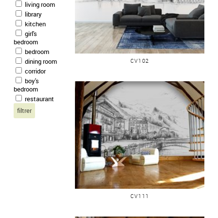
living room
library
kitchen
girl's
bedroom
PANORAMIQUE LYON
bedroom
CV102
dining room
corridor
boy's
bedroom
restaurant
CHAMONIX QUARTIER
CV111