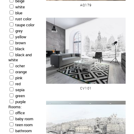
beige
AQ179
white
blue
rust color
taupe color
grey
yellow
brown
black
black and
white
ocher
orange
pink
LYON PLACE DES JACOBINS
red
CV101
sepia
green
purple
Rooms:
office
baby room
teen room
bathroom