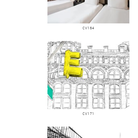
SÉOUL PONT BANGHWA
CV164
FEUX SIGNALISATION BÂTIMENT
CV171