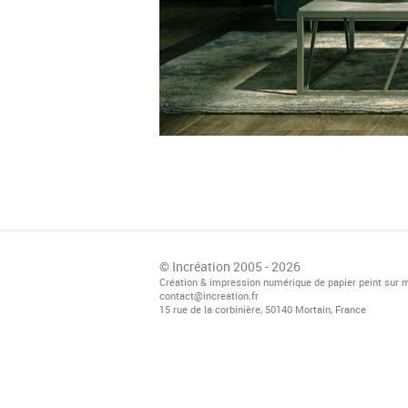
© Incréation 2005 - 2026
Création & impression numérique de papier peint sur 
contact@increation.fr
15 rue de la corbinière, 50140 Mortain, France