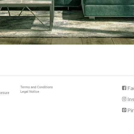
Terms and Conditions
Fa
Legal Notice
mesure
In
Pin