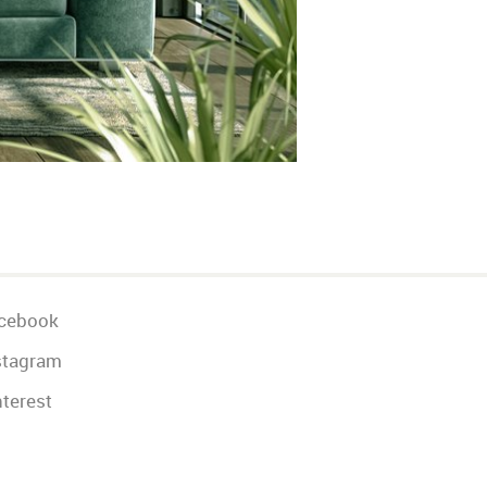
cebook
stagram
terest