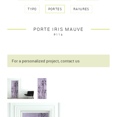
TYPO
PORTES
RAYURES
PORTE IRIS MAUVE
P114
For a personalized project, contact us